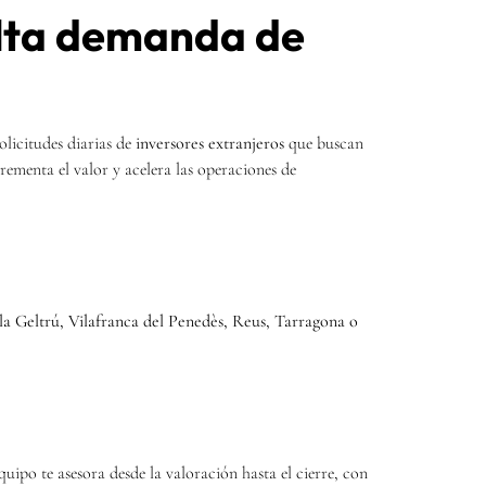
alta demanda de
olicitudes diarias de
inversores extranjeros
que buscan
ementa el valor y acelera las operaciones de
 la Geltrú, Vilafranca del Penedès, Reus, Tarragona o
uipo te asesora desde la valoración hasta el cierre, con