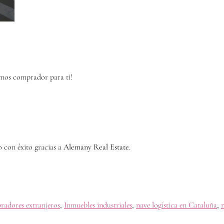
emos comprador para ti!
o con éxito gracias a
Alemany Real Estate
.
radores extranjeros
,
Inmuebles industriales
,
nave logística en Cataluña
,