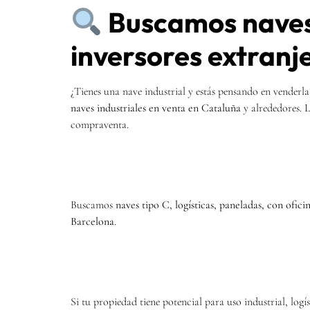
Buscamos naves 
inversores extranj
¿Tienes una nave industrial y estás pensando en venderl
naves industriales en venta en Cataluña
y alrededores. L
compraventa.
Buscamos
naves tipo C, logísticas, paneladas, con ofici
Barcelona
.
Si tu propiedad tiene potencial para uso industrial, log