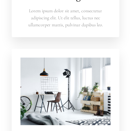
Lorem ipsum dolor sit amet, consectetur
adipiscing elit. Ut elit tellus, luctus nec
ullamcorper mattis, pulvinar dapibus leo.