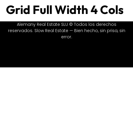
Grid Full Width 4 Cols
Alemany Real Estate SLU © Todos los derechos
reservados. Slow Real Estate — Bien hecho, sin prisa, sin
error.