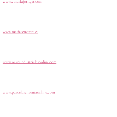
www.casaslujositges.com
www.masiasenventa.es
www.navesindustrialesonline.com
www.parcelasenventaonline.com