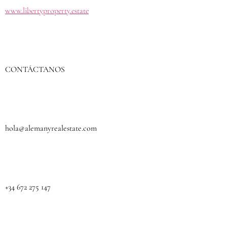
www.libertyproperty.estate
CONTÁCTANOS
hola@alemanyrealestate.com
+34 672 275 147