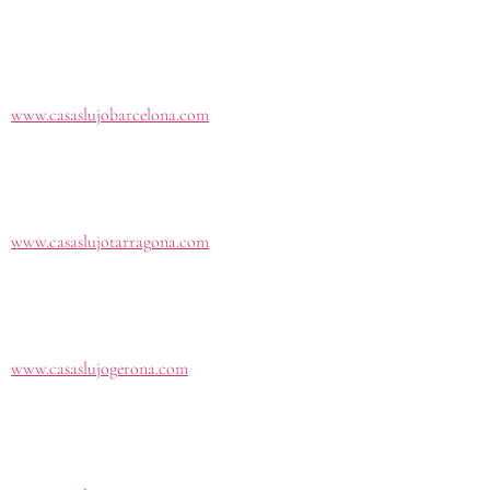
www.casaslujobarcelona.com
www.casaslujotarragona.com
www.casaslujogerona.com