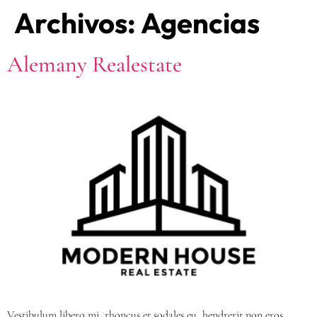
Archivos:
Agencias
Alemany Realestate
Vestibulum libero mi, rhoncus et sodales eu, hendrerit non eros.