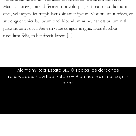
Mauris laoreet, ante id fermentum volutpat, elit mauris sollicitudin
orci, vel imperdiet turpis lacus sit amet ipsum. Vestibulum ultrices, ex
at congue vehicula, ipsum orci bibendum nunc, at vestibulum nisl
justo sit amet orci. Aenean vitae congue magna. Duis dapibus
tincidunt felis, in hendrerit lorem […]
Alemany Real Estate SLU © Todos los derechos
reservados. Slow Real Estate — Bien hecho, sin prisa, sin
error.